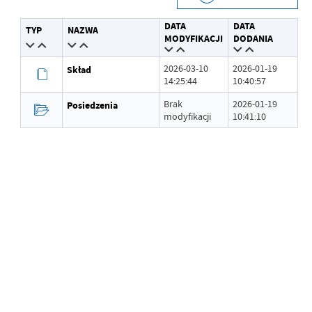
Data wytworzenia
2026-01-19 10:40:15
DATA
DATA
TYP
NAZWA
Wytworzył
Piotr Maj
MODYFIKACJI
DODANIA
Data opublikowania
2026-01-19 10:40:34
2026-03-10
2026-01-19
Skład
14:25:44
10:40:57
Opublikował
Piotr Maj
Brak
2026-01-19
Posiedzenia
modyfikacji
10:41:10
Data ostatniej
Brak modyfikacji
aktualizacji
Ostatnio zaktualizował
-