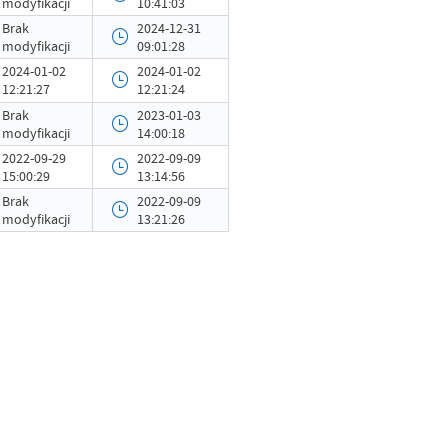
modyfikacji
10:41:03
2022-09-09 13:11:25
Brak
2024-12-31
modyfikacji
09:01:28
Piotr Maj
2024-01-02
2024-01-02
Brak modyfikacji
12:21:27
12:21:24
Brak
2023-01-03
-
modyfikacji
14:00:18
2022-09-29
2022-09-09
15:00:29
13:14:56
Brak
2022-09-09
modyfikacji
13:21:26