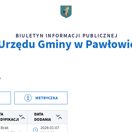
BIULETYN INFORMACJI PUBLICZNEJ
Urzędu Gminy w Pawłowi
e
METRYCZKA
2022-09-09 13:11:10
TA
DATA
DYFIKACJI
DODANIA
Piotr Maj
Brak
2026-01-07