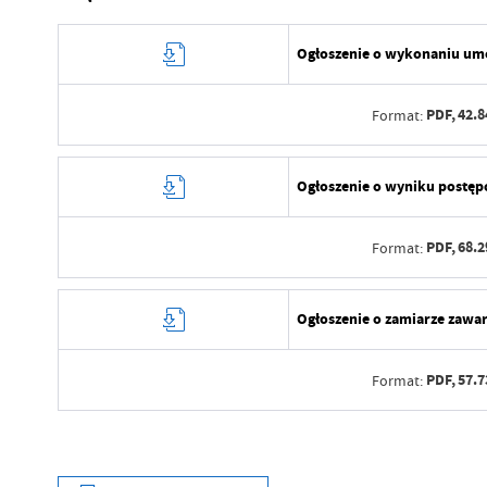
Ogłoszenie o wykonaniu u
PDF,
42.8
Format:
Data wytworzenia
Ogłoszenie o wyniku postę
Wytworzył
PDF,
68.2
Format:
Data opublikowania
Opublikował
Data wytworzenia
Ogłoszenie o zamiarze zaw
Data ostatniej aktualizacji
Wytworzył
Ostatnio zaktualizował
PDF,
57.7
Format:
Data opublikowania
Opublikował
Data wytworzenia
Data ostatniej aktualizacji
Wytworzył