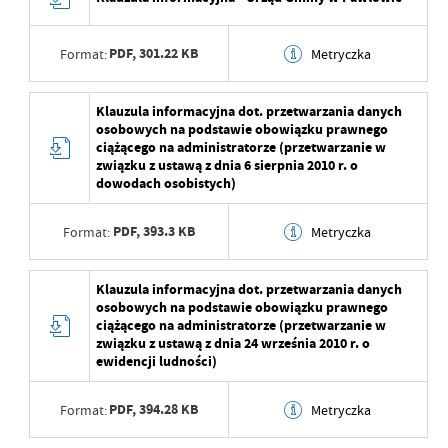
PDF,
301.22 KB
Format:
Metryczka
Data wytworzenia
2022-09-13 11:04:02
Klauzula informacyjna dot. przetwarzania danych
osobowych na podstawie obowiązku prawnego
Wytworzył
Piotr Maj
ciążącego na administratorze (przetwarzanie w
związku z ustawą z dnia 6 sierpnia 2010 r. o
Data opublikowania
2022-09-13 11:04:02
dowodach osobistych)
Opublikował
Piotr Maj
PDF,
393.3 KB
Format:
Metryczka
Data ostatniej
2022-09-13 07:05:38
aktualizacji
Data wytworzenia
2022-09-13 11:04:02
Klauzula informacyjna dot. przetwarzania danych
osobowych na podstawie obowiązku prawnego
Ostatnio zaktualizował
Piotr Maj
Wytworzył
Piotr Maj
ciążącego na administratorze (przetwarzanie w
związku z ustawą z dnia 24 września 2010 r. o
Data opublikowania
2022-09-13 11:04:02
ewidencji ludności)
Opublikował
Piotr Maj
PDF,
394.28 KB
Format:
Metryczka
Data ostatniej
2022-09-13 07:05:38