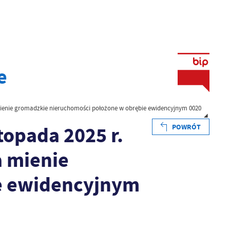
e
 mienie gromadzkie nieruchomości położone w obrębie ewidencyjnym 0020
topada 2025 r.
POWRÓT
a mienie
e ewidencyjnym