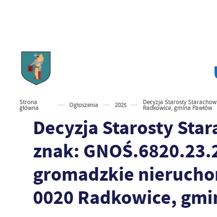
Strona
Decyzja Starosty Starachowi
Ogłoszenia
2025
główna
Radkowice, gmina Pawłów
Decyzja Starosty Star
znak: GNOŚ.6820.23.2
gromadzkie nierucho
0020 Radkowice, gm