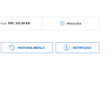
PDF,
101.65 KB
rmat:
Metryczka
tworzenia
2025-11-14 08:16:53
ył
Piotr Maj
HISTORIA WERSJI
METRYCZKA
ublikowania
2025-11-14 08:17:06
tworzenia
2025-11-14 08:15:57
ował
Piotr Maj
ył
Piotr Maj
tniej aktualizacji
2025-11-14 08:17:07
ublikowania
2025-11-14 08:16:51
 zaktualizował
Piotr Maj
ował
Piotr Maj
tniej aktualizacji
Brak modyfikacji
 zaktualizował
-