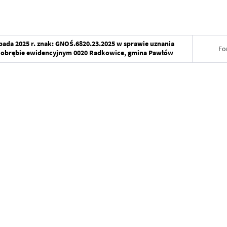
opada 2025 r. znak: GNOŚ.6820.23.2025 w sprawie uznania
Fo
w obrębie ewidencyjnym 0020 Radkowice, gmina Pawłów
Data wy
Wytworz
Data op
Data wy
Opublik
Wytworz
Data osta
Data op
Ostatnio
Opublik
Data osta
Ostatnio