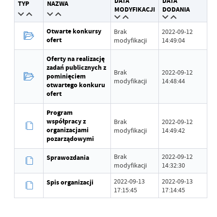
DATA
DATA
TYP
NAZWA
Wytworzył
Piotr Maj
MODYFIKACJI
DODANIA
Data opublikowania
2022-09-12 14:32:11
Otwarte konkursy
Brak
2022-09-12
ofert
modyfikacji
14:49:04
Opublikował
Piotr Maj
Oferty na realizację
Data ostatniej
Brak modyfikacji
zadań publicznych z
Brak
2022-09-12
aktualizacji
pominięciem
modyfikacji
14:48:44
otwartego konkuru
Ostatnio zaktualizował
-
ofert
Program
współpracy z
Brak
2022-09-12
organizacjami
modyfikacji
14:49:42
pozarządowymi
Brak
2022-09-12
Sprawozdania
modyfikacji
14:32:30
2022-09-13
2022-09-13
Spis organizacji
17:15:45
17:14:45