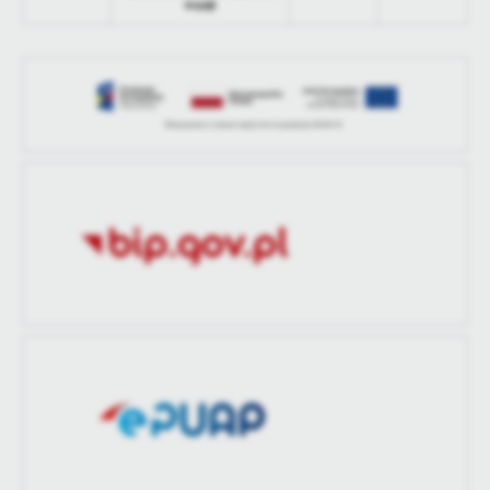
ecyzji
treści w postaci wiadomości, ofert, komunikatów mediów
społecznościowych.