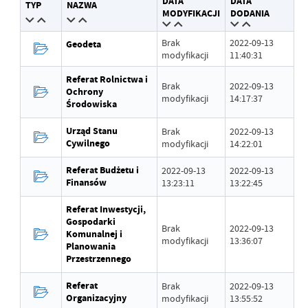
DATA
DATA
TYP
NAZWA
Wytworzył
Piotr Maj
MODYFIKACJI
DODANIA
Data opublikowania
2022-09-13 11:39:45
Brak
2022-09-13
Geodeta
modyfikacji
11:40:31
Opublikował
Piotr Maj
Referat Rolnictwa i
Brak
2022-09-13
Ochrony
Data ostatniej
Brak modyfikacji
modyfikacji
14:17:37
Środowiska
aktualizacji
Urząd Stanu
Brak
2022-09-13
Ostatnio zaktualizował
-
Cywilnego
modyfikacji
14:22:01
Referat Budżetu i
2022-09-13
2022-09-13
Finansów
13:23:11
13:22:45
Referat Inwestycji,
Gospodarki
Brak
2022-09-13
Komunalnej i
modyfikacji
13:36:07
Planowania
Przestrzennego
Referat
Brak
2022-09-13
Organizacyjny
modyfikacji
13:55:52