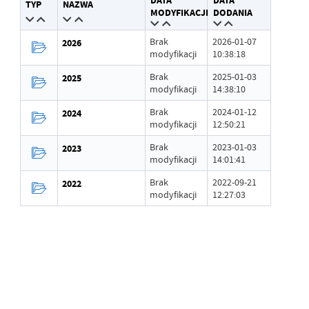
DATA
DATA
TYP
NAZWA
Wytworzył
Piotr Maj
MODYFIKACJI
DODANIA
Data opublikowania
2022-09-21 12:26:37
Brak
2026-01-07
2026
modyfikacji
10:38:18
Opublikował
Piotr Maj
Brak
2025-01-03
2025
modyfikacji
14:38:10
Data ostatniej
Brak modyfikacji
aktualizacji
Brak
2024-01-12
2024
modyfikacji
12:50:21
Ostatnio
-
zaktualizował
Brak
2023-01-03
2023
modyfikacji
14:01:41
Brak
2022-09-21
2022
modyfikacji
12:27:03