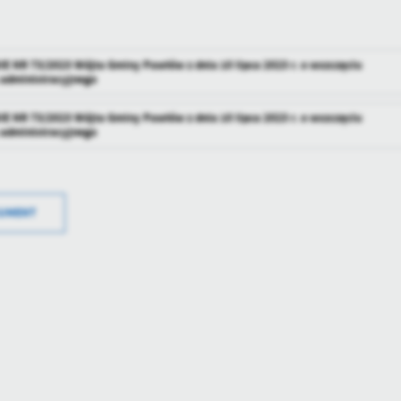
 NR 73/2023 Wójta Gminy Pawłów z dnia 10 lipca 2023 r. o wszczęciu
administracyjnego
Data wyt
 NR 73/2023 Wójta Gminy Pawłów z dnia 10 lipca 2023 r. o wszczęciu
administracyjnego
Wytworzy
Data wyt
Data opu
Wytworzy
Opubliko
KUMENT
Data opu
Data osta
Data wyt
Opubliko
Ostatnio 
Wytworzy
Data osta
Data opu
Ostatnio 
Opubliko
Data osta