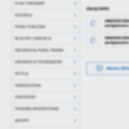
PLANY I PROGRAMY
ZAŁĄCZNIKI
KONTROLE
OBWIESZCZENIE
postępowania 
POMOC PUBLICZNA
OBWIESZCZENIE
REJESTRY I EWIDENCJE
postępowania 
NIEODPŁATNA POMOC PRAWNA
ORGANIZACJE POZARZĄDOWE
DRUKUJ DO
PETYCJE
OBWIESZCZENIA
OGŁOSZENIA
PONOWNE WYKORZYSTANIE
RAPORTY