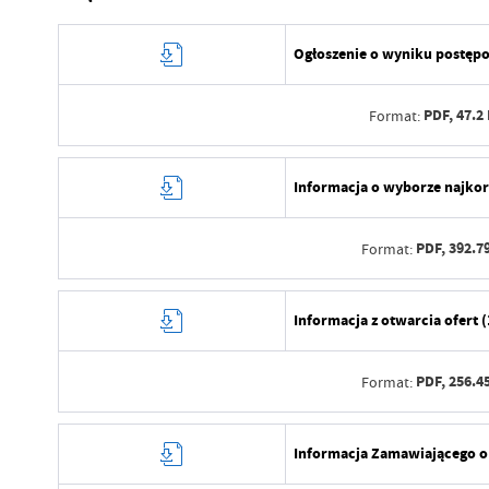
Ogłoszenie o wyniku postęp
PDF,
47.2
Format:
Data wytworzenia
Informacja o wyborze najkorz
Wytworzył
PDF,
392.7
Format:
Data opublikowania
Opublikował
Data wytworzenia
Informacja z otwarcia ofert 
Data ostatniej aktualizacji
Wytworzył
Ostatnio zaktualizował
PDF,
256.4
Format:
Data opublikowania
Opublikował
Data wytworzenia
Informacja Zamawiającego o 
Data ostatniej aktualizacji
Wytworzył