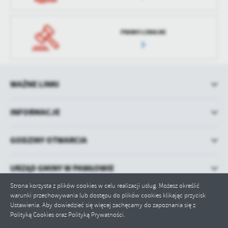
PRAWO LOKALNE
WAŻNE LINKI
INFORMACJE
GODZINY OTWARCIA
URZĄD GMINY W PAWŁOWIE
Strona korzysta z plików cookies w celu realizacji usług. Możesz określić
warunki przechowywania lub dostępu do plików cookies klikając przycisk
Ustawienia. Aby dowiedzieć się więcej zachęcamy do zapoznania się z
Polityką Cookies oraz Polityką Prywatności.