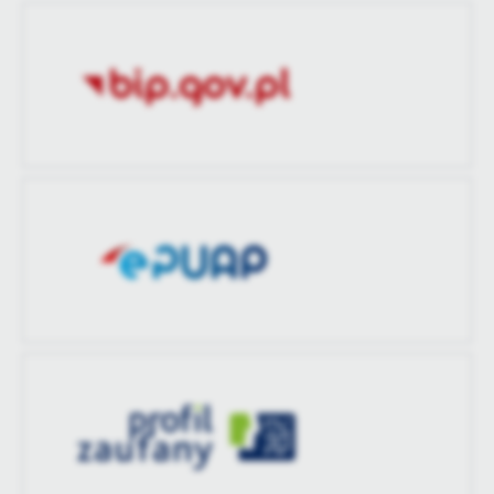
Opublikował
Piotr Maj
treści w postaci wiadomości, ofert, komunikatów mediów
społecznościowych.
Data ostatniej
2022-09-13 13:29:41
aktualizacji
Ostatnio
Piotr Maj
zaktualizował